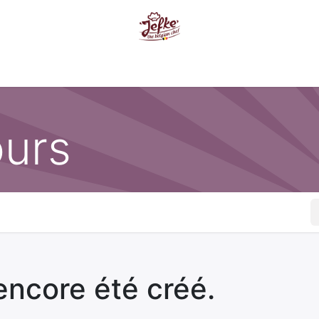
l
Produits
Qui sommes nous ?
Où nous trouver?
Inspi
ours
encore été créé.