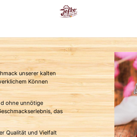
te
Unsere Produkte
Über uns
Wo finden Sie uns ?
Insp
hmack unserer kalten
dwerklichem Können
nd ohne unnötige
Geschmackserlebnis, das
r Qualität und Vielfalt